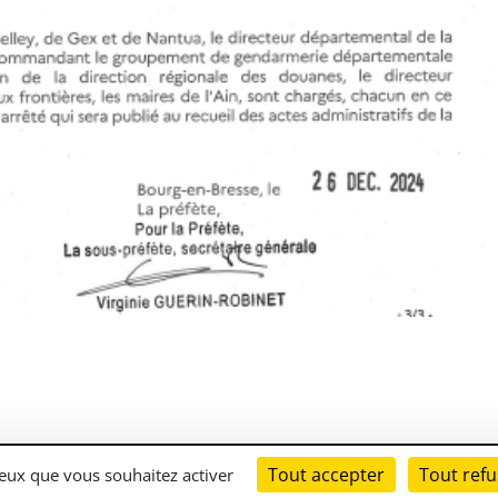
Tout accepter
Tout refu
es
| Mise en place du site
LK-Communication.fr
 ceux que vous souhaitez activer