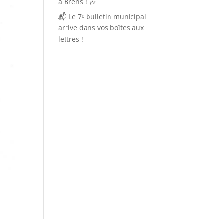
à Brens ! 🎶
📬 Le 7ᵉ bulletin municipal
arrive dans vos boîtes aux
lettres !