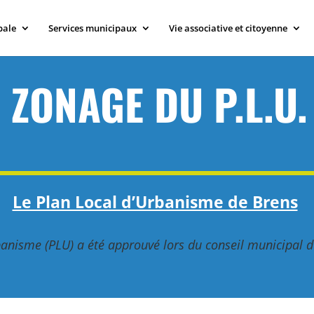
pale
Services municipaux
Vie associative et citoyenne
ZONAGE DU P.L.U.
Le Plan Local d’Urbanisme de Brens
banisme (PLU) a été approuvé lors du conseil municipal 