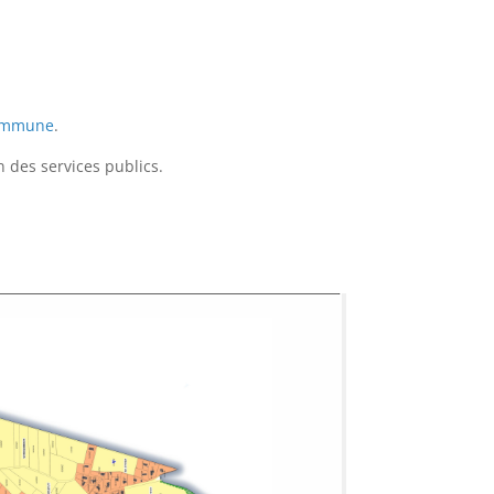
commune
.
n des services publics.