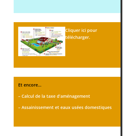
Cliquer ici pour
télécharger.
Et encore…
– Calcul de la taxe d’aménagement
– Assainissement et eaux usées domestiques