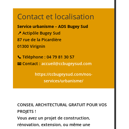
Contact et localisation
Service urbanisme – ADS Bugey Sud
📍 Actipôle Bugey Sud
87 rue de la Picardière
01300 Virignin
📞 Téléphone : 04 79 81 30 57
📧 Contact :
accueil@ccbugeysud.com
https://ccbugeysud.com/nos-
services/urbanisme/
CONSEIL ARCHITECTURAL GRATUIT POUR VOS
PROJETS !
Vous avez un projet de construction,
rénovation, extension, ou même une