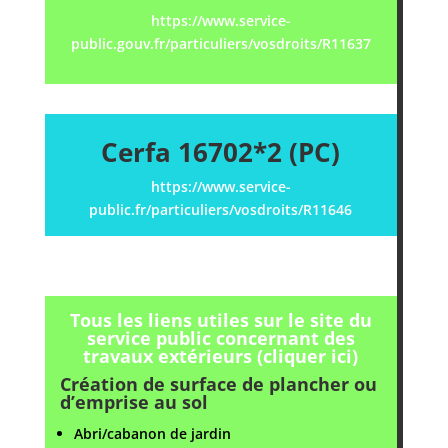
https://www.service-
public.gouv.fr/particuliers/vosdroits/R11637
Cerfa 16702*2 (PC)
https://www.service-
public.fr/particuliers/vosdroits/R11646
Tous les liens utiles sur le site du
service public concernant des
travaux extérieurs (cliquer ici)
Création de surface de plancher ou
d’emprise au sol
Abri/cabanon de jardin