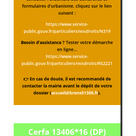
formulaires d’urbanisme, cliquez sur le lien
suivant :
https://www.service-
public.gouv.fr/particuliers/vosdroits/N319
Besoin d’assistance ?
Tester votre démarche
en ligne…
https://www.service-
public.gouv.fr/particuliers/vosdroits/R52221
👉
En cas de doute, il est recommandé de
contacter la mairie avant le dépôt de votre
dossier (
accueil@brens01300.fr
).
Cerfa 13406*16 (DP)