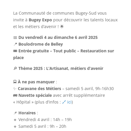
La Communauté de communes Bugey-Sud vous
invite à
Bugey Expo
pour découvrir les talents locaux
et les métiers d’avenir ! 🌟
📅
Du vendredi 4 au dimanche 6 avril 2025
📍
Boulodrome de Belley
🎟
Entrée gratuite – Tout public – Restauration sur
place
🔎
Thème 2025 : L’Artisanat, métiers d’avenir
🚍
À ne pas manquer
:
✨
Caravane des Métiers
– samedi 5 avril, 9h-16h30
🚌
Navette spéciale
avec arrêt supplémentaire
« Hôpital » (plus d’infos :
🔗 ici
)
📌
Horaires
:
🔹 Vendredi 4 avril : 14h – 19h
🔹 Samedi 5 avril : 9h – 20h