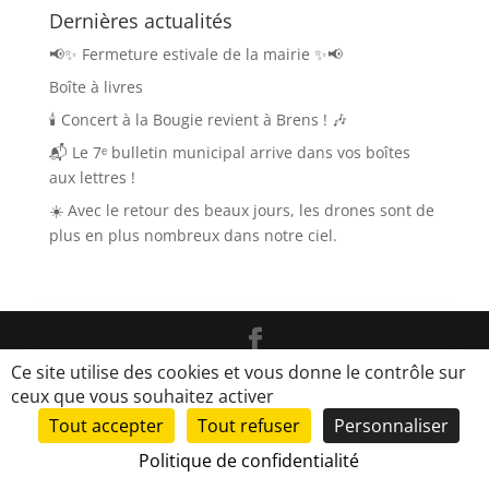
Dernières actualités
📢✨ Fermeture estivale de la mairie ✨📢
Boîte à livres
🕯️ Concert à la Bougie revient à Brens ! 🎶
📬 Le 7ᵉ bulletin municipal arrive dans vos boîtes
aux lettres !
☀️ Avec le retour des beaux jours, les drones sont de
plus en plus nombreux dans notre ciel.
Ce site utilise des cookies et vous donne le contrôle sur
Tous droits réservés Brens.fr |
Mentions légales
|
ceux que vous souhaitez activer
Mise en place du site
LK-Communication.fr
Tout accepter
Tout refuser
Personnaliser
Politique de confidentialité