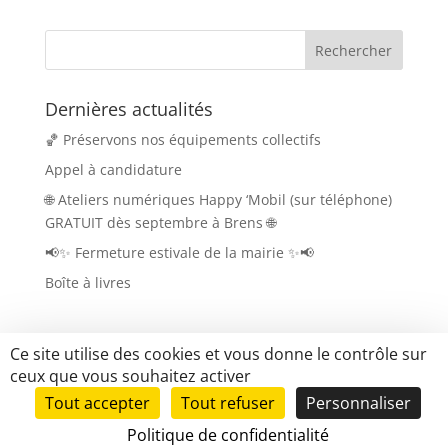
Dernières actualités
🏀 Préservons nos équipements collectifs
Appel à candidature
🌐 Ateliers numériques Happy ‘Mobil (sur téléphone)
GRATUIT dès septembre à Brens 🌐
📢✨ Fermeture estivale de la mairie ✨📢
Boîte à livres
Ce site utilise des cookies et vous donne le contrôle sur
ceux que vous souhaitez activer
Tout accepter
Tout refuser
Personnaliser
Tous droits réservés Brens.fr |
Mentions légales
|
Politique de confidentialité
Mise en place du site
LK-Communication.fr