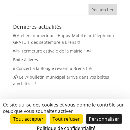
Dernières actualités
🌐 Ateliers numériques Happy ‘Mobil (sur téléphone)
GRATUIT dès septembre à Brens 🌐
📢✨ Fermeture estivale de la mairie ✨📢
Boîte à livres
🕯️ Concert à la Bougie revient à Brens ! 🎶
📬 Le 7ᵉ bulletin municipal arrive dans vos boîtes
aux lettres !
Ce site utilise des cookies et vous donne le contrôle sur
ceux que vous souhaitez activer
Tout accepter
Tout refuser
Personnaliser
Tous droits réservés Brens.fr |
Mentions légales
|
Mise en place du site
LK-Communication.fr
Politique de confidentialité