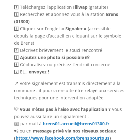
1️⃣ Téléchargez l’application
Illiwap
(gratuite)
2️⃣ Recherchez et abonnez-vous à la station
Brens
(01300)
3️⃣ Cliquez sur l’onglet
« Signaler »
(accessible
depuis la page d’accueil en cliquant sur le symbole
de Brens)
4️⃣ Décrivez brièvement le souci rencontré
5️⃣
Ajoutez une photo si possible
📸
6️⃣ Géolocalisez ou précisez l’endroit concerné
7️⃣ Et…
envoyez !
📍 Votre signalement est transmis directement à la
commune : il pourra ensuite être relayé aux services
techniques pour une intervention adaptée.
💡
Vous n’êtes pas à l’aise avec l’application ?
Vous
pouvez aussi faire un signalement :
✉️ par mail à
brens01.accueil@brens01300.fr
📲 ou en
message privé via nos réseaux sociaux
(
https://www.facebook.com/brenspourtous
)