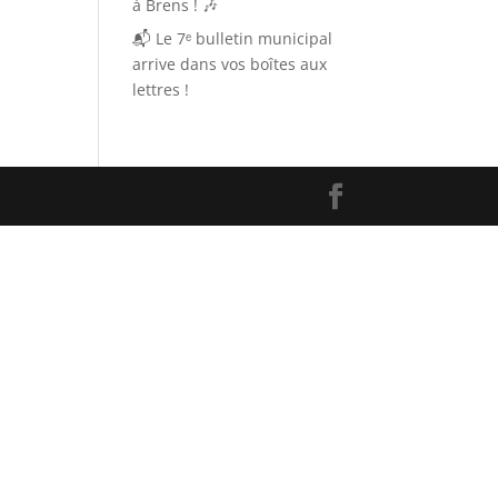
à Brens ! 🎶
📬 Le 7ᵉ bulletin municipal
arrive dans vos boîtes aux
lettres !