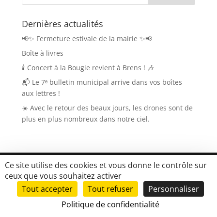
Dernières actualités
📢✨ Fermeture estivale de la mairie ✨📢
Boîte à livres
🕯️ Concert à la Bougie revient à Brens ! 🎶
📬 Le 7ᵉ bulletin municipal arrive dans vos boîtes
aux lettres !
☀️ Avec le retour des beaux jours, les drones sont de
plus en plus nombreux dans notre ciel.
Ce site utilise des cookies et vous donne le contrôle sur
ceux que vous souhaitez activer
Tous droits réservés Brens.fr |
Mentions légales
|
Tout accepter
Tout refuser
Personnaliser
Mise en place du site
LK-Communication.fr
Politique de confidentialité