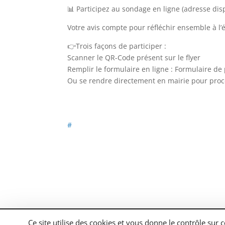
📊 Participez au sondage en ligne (adresse dispo
Votre avis compte pour réfléchir ensemble à l
👉Trois façons de participer :
Scanner le QR-Code présent sur le flyer
Remplir le formulaire en ligne : Formulaire de 
Ou se rendre directement en mairie pour procé
#
Tous droits réservés Brens.fr |
Mentions légal
Ce site utilise des cookies et vous donne le contrôle sur