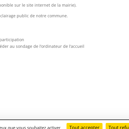
nible sur le site internet de la mairie).
’éclairage public de notre commune.
participation
der au sondage de l’ordinateur de l’accueil
Tout accepter
Tout refu
es
| Mise en place du site
LK-Communication.fr
 ceux que vous souhaitez activer