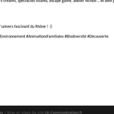
 créatifs, spectacles vivants, escape game, atelier nichoir… et bien 
l’univers fascinant du Rhône ! 💧
nvironnement #AnimationsFamiliales #Biodiversité #Découverte
es
| Mise en place du site
LK-Communication.fr