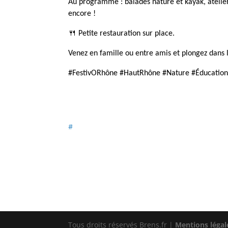
Au programme : balades nature et kayak, ateliers
encore !
🍴 Petite restauration sur place.
Venez en famille ou entre amis et plongez dans 
#FestivORhône #HautRhône #Nature #ÉducationE
#
Tous droits réservés Brens.fr |
Mentions légal