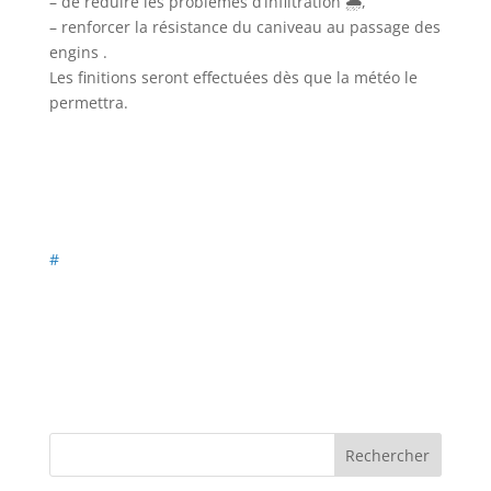
– de réduire les problèmes d’infiltration 🌧️,
– renforcer la résistance du caniveau au passage des
engins .
Les finitions seront effectuées dès que la météo le
permettra.
#