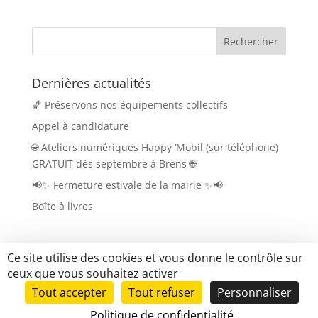
Dernières actualités
🏀 Préservons nos équipements collectifs
Appel à candidature
🌐 Ateliers numériques Happy ‘Mobil (sur téléphone)
GRATUIT dès septembre à Brens 🌐
📢✨ Fermeture estivale de la mairie ✨📢
Boîte à livres
Ce site utilise des cookies et vous donne le contrôle sur
ceux que vous souhaitez activer
Tout accepter
Tout refuser
Personnaliser
Tous droits réservés Brens.fr |
Mentions légales
|
Mise en place du site
Politique de confidentialité
LK-Communication.fr