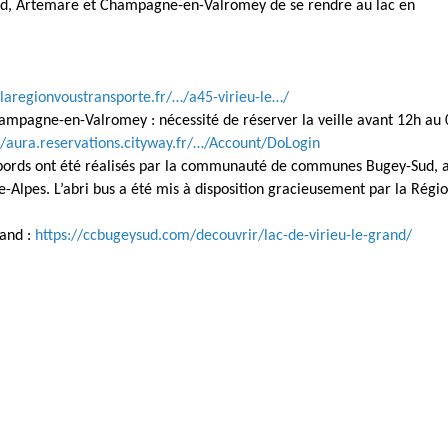
and, Artemare et Champagne-en-Valromey de se rendre au lac en
laregionvoustransporte.fr/…/a45-virieu-le…/
hampagne-en-Valromey : nécessité de réserver la veille avant 12h au
//aura.reservations.cityway.fr/…/Account/DoLogin
 abords ont été réalisés par la communauté de communes Bugey-Sud, 
-Alpes. L’abri bus a été mis à disposition gracieusement par la Régi
rand :
https://ccbugeysud.com/decouvrir/lac-de-virieu-le-grand/