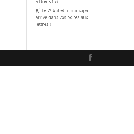
à Brens ! 🎶
📬 Le 7ᵉ bulletin municipal
arrive dans vos boîtes aux
lettres !