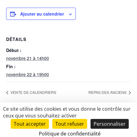
Ajouter au calendrier
DÉTAILS
Début :
novembre 21 à 14h00
Fin :
novembre 22 à 19h00
VENTE DE CALENDRIERS
REPAS DES ANCIENS
Ce site utilise des cookies et vous donne le contrôle sur
ceux que vous souhaitez activer
Tout accepter
Tout refuser
Personnaliser
Tous droits réservés Brens.fr |
Mentions légales
|
Politique de confidentialité
Mise en place du site
LK-Communication.fr