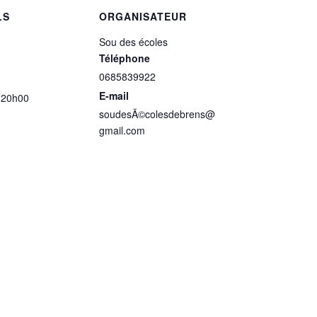
LS
ORGANISATEUR
Sou des écoles
Téléphone
0685839922
E-mail
 20h00
soudesÃ©colesdebrens@
gmail.com